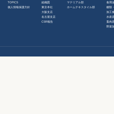
TOPICS
組織図
マテリアル部
食用
個人情報保護方針
東京本社
ホームテキスタイル部
糖類
大阪支店
加工
名古屋支店
水産
CSR報告
畜肉
野菜