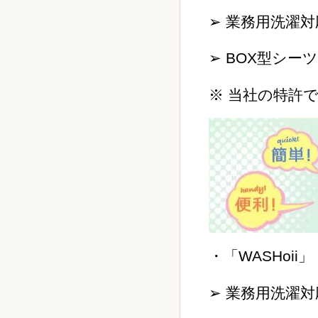
➢ 業務用洗濯
➢ BOX型シ
※ 当社の特許
・「WASHoii」
➢ 業務用洗濯