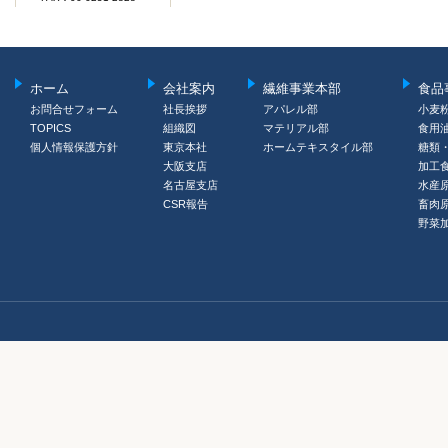
ホーム
会社案内
繊維事業本部
食品
お問合せフォーム
社長挨拶
アパレル部
小麦
TOPICS
組織図
マテリアル部
食用
個人情報保護方針
東京本社
ホームテキスタイル部
糖類
大阪支店
加工
名古屋支店
水産
CSR報告
畜肉
野菜