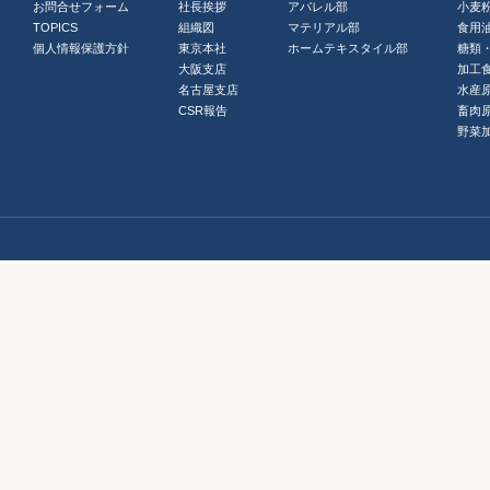
お問合せフォーム
社長挨拶
アパレル部
小麦
TOPICS
組織図
マテリアル部
食用
個人情報保護方針
東京本社
ホームテキスタイル部
糖類
大阪支店
加工
名古屋支店
水産
CSR報告
畜肉
野菜