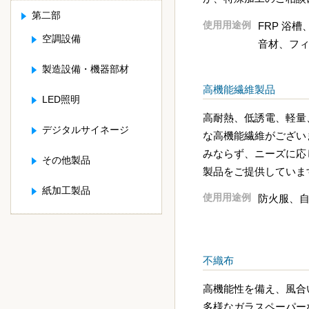
第二部
使用用途例
FRP 浴
空調設備
音材、フ
製造設備・機器部材
高機能繊維製品
LED照明
高耐熱、低誘電、軽量
デジタルサイネージ
な高機能繊維がござい
みならず、ニーズに応
その他製品
製品をご提供していま
紙加工製品
使用用途例
防火服、
不織布
高機能性を備え、風合
多様なガラスペーパー