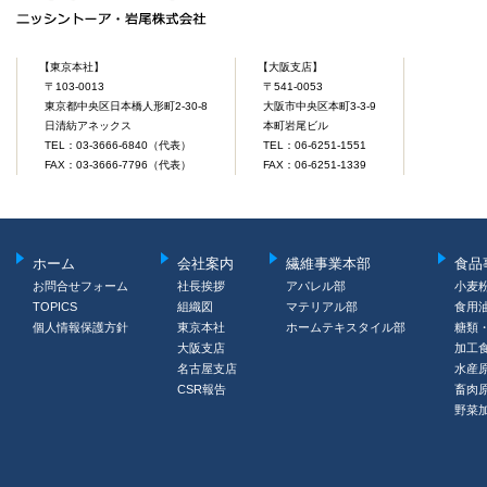
【東京本社】
【大阪支店】
〒103-0013
〒541-0053
東京都中央区日本橋人形町2-30-8
大阪市中央区本町3-3-9
日清紡アネックス
本町岩尾ビル
TEL：03-3666-6840（代表）
TEL：06-6251-1551
FAX：03-3666-7796（代表）
FAX：06-6251-1339
ホーム
会社案内
繊維事業本部
食品
お問合せフォーム
社長挨拶
アパレル部
小麦
TOPICS
組織図
マテリアル部
食用
個人情報保護方針
東京本社
ホームテキスタイル部
糖類
大阪支店
加工
名古屋支店
水産
CSR報告
畜肉
野菜