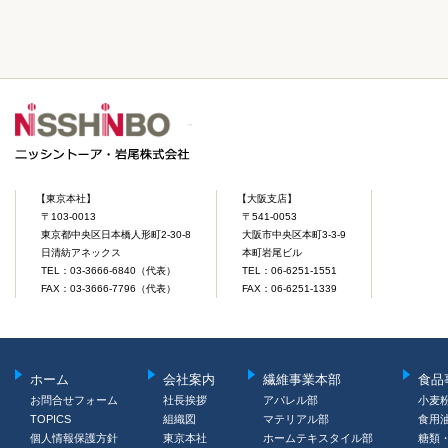
【東京本社】
【大阪支店】
〒103-0013
〒541-0053
東京都中央区日本橋人形町2-30-8
大阪市中央区本町3-3-9
日清紡アネックス
本町岩尾ビル
TEL：03-3666-6840（代表）
TEL：06-6251-1551
FAX：03-3666-7796（代表）
FAX：06-6251-1339
ホーム
会社案内
繊維事業本部
食品
お問合せフォーム
社長挨拶
アパレル部
小麦
TOPICS
組織図
マテリアル部
食用
個人情報保護方針
東京本社
ホームテキスタイル部
糖類