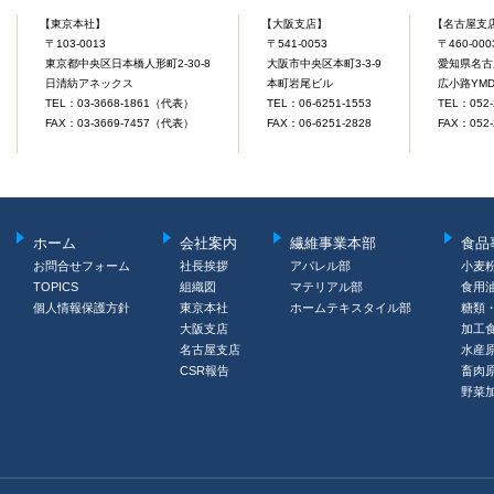
【東京本社】
【大阪支店】
【名古屋支
〒103-0013
〒541-0053
〒460-000
東京都中央区日本橋人形町2-30-8
大阪市中央区本町3-3-9
愛知県名古屋
日清紡アネックス
本町岩尾ビル
広小路YM
TEL：03-3668-1861（代表）
TEL：06-6251-1553
TEL：052-
FAX：03-3669-7457（代表）
FAX：06-6251-2828
FAX：052-
ホーム
会社案内
繊維事業本部
食品
お問合せフォーム
社長挨拶
アパレル部
小麦
TOPICS
組織図
マテリアル部
食用
個人情報保護方針
東京本社
ホームテキスタイル部
糖類
大阪支店
加工
名古屋支店
水産
CSR報告
畜肉
野菜