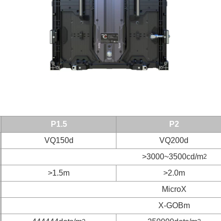
P1.5
P2
VQ150d
VQ200d
>3000~3500cd/m
2
>1.5m
>2.0m
MicroX
X-GOBm