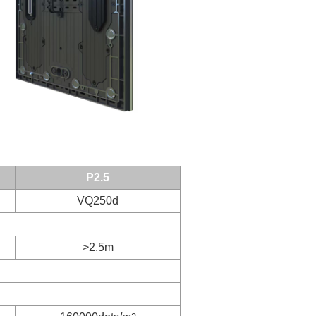
P2.5
VQ250d
>2.5m