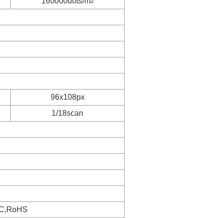
160000dots/m
2
96x108px
1/18scan
C,RoHS