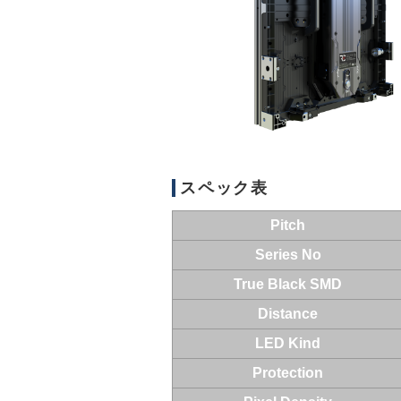
スペック表
Pitch
Series No
True Black SMD
Distance
LED Kind
Protection