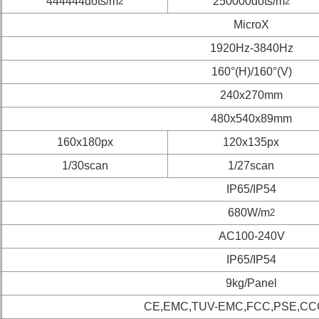
444444dots/m
250000dots/m
2
2
MicroX
1920Hz-3840Hz
160°(H)/160°(V)
240x270mm
480x540x89mm
160x180px
120x135px
1/30scan
1/27scan
IP65/IP54
680W/m
2
AC100-240V
IP65/IP54
9kg/Panel
CE,EMC,TUV-EMC,FCC,PSE,CC