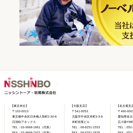
【東京本社】
【大阪支店】
【名古屋支
〒103-0013
〒541-0053
〒460-000
東京都中央区日本橋人形町2-30-8
大阪市中央区本町3-3-9
愛知県名古屋
日清紡アネックス
本町岩尾ビル
広小路YM
TEL：03-3668-1861（代表）
TEL：06-6251-1553
TEL：052-
FAX：03-3669-7457（代表）
FAX：06-6251-2828
FAX：052-