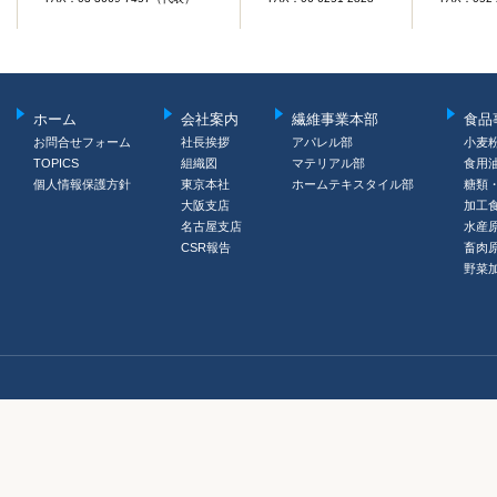
ホーム
会社案内
繊維事業本部
食品
お問合せフォーム
社長挨拶
アパレル部
小麦
TOPICS
組織図
マテリアル部
食用
個人情報保護方針
東京本社
ホームテキスタイル部
糖類
大阪支店
加工
名古屋支店
水産
CSR報告
畜肉
野菜